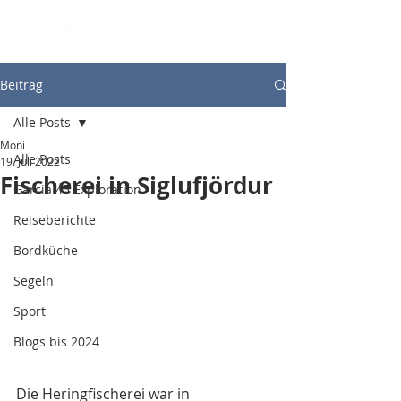
Beitrag
Alle Posts
Moni
Alle Posts
19. Juli 2022
Fischerei in Siglufjördur
Garcia 45 Exploration
Reiseberichte
Bordküche
Segeln
Sport
Blogs bis 2024
Die Heringfischerei war in 