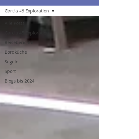
Garcia 45 Exploration
Alle Posts
Garcia 45 Exploration
Reiseberichte
Bordküche
Segeln
Sport
Blogs bis 2024