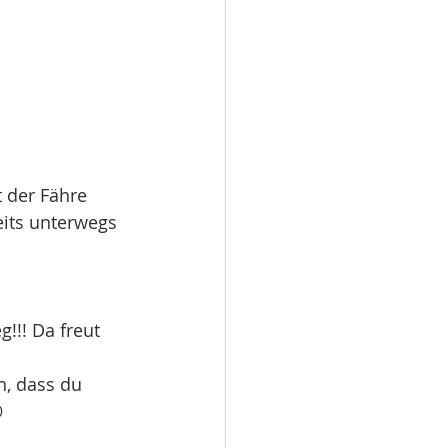
t der Fähre 
its unterwegs 
!!! Da freut 
h, dass du 
 