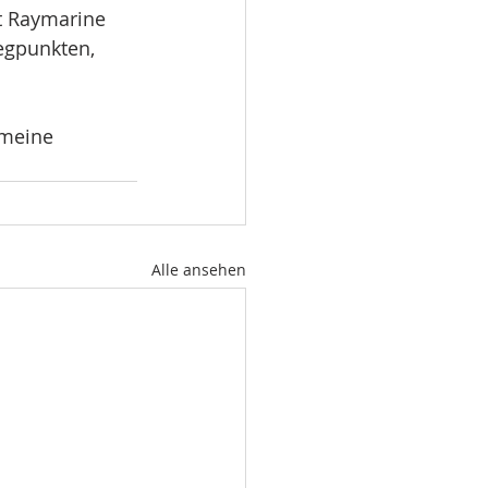
t Raymarine 
egpunkten, 
 meine 
Alle ansehen