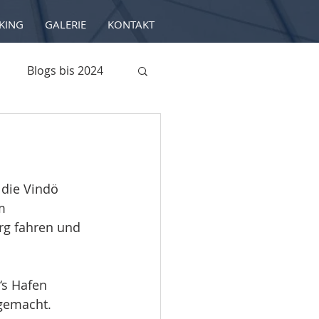
KING
GALERIE
KONTAKT
Blogs bis 2024
 die Vindö 
m 
rg fahren und 
‘s Hafen 
 gemacht. 