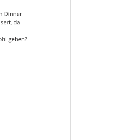
n Dinner 
ert, da 
wohl geben?