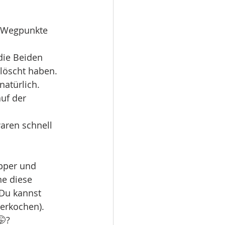
e Wegpunkte 
die Beiden 
löscht haben. 
atürlich. 
uf der 
aren schnell 
pper und 
ne diese 
Du kannst 
erkochen). 
🤭?