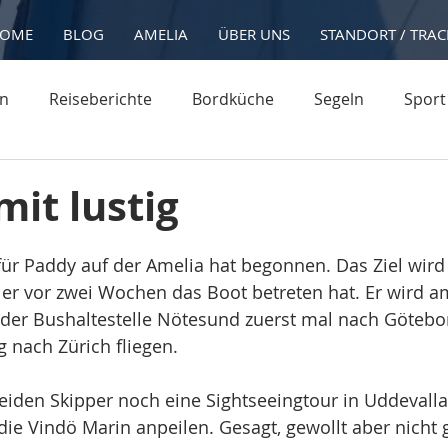
OME
BLOG
AMELIA
ÜBER UNS
STANDORT / TRAC
on
Reiseberichte
Bordküche
Segeln
Sport
mit lustig
 für Paddy auf der Amelia hat begonnen. Das Ziel wird
 er vor zwei Wochen das Boot betreten hat. Er wird a
er Bushaltestelle Nötesund zuerst mal nach Götebo
g nach Zürich fliegen.
eiden Skipper noch eine Sightseeingtour in Uddevalla
 die Vindö Marin anpeilen. Gesagt, gewollt aber nicht