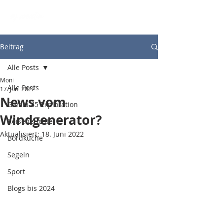
Beitrag
Alle Posts
Moni
Alle Posts
17. Juni 2022
News vom
Garcia 45 Exploration
Windgenerator?
Reiseberichte
Aktualisiert:
18. Juni 2022
Bordküche
Segeln
Sport
Blogs bis 2024