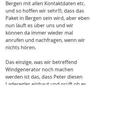
Bergen mit allen Kontaktdaten etc.  
und so hoffen wir sehr!!!, dass das 
Paket in Bergen sein wird, aber eben 
nun läuft es über uns und wir 
können da immer wieder mal 
anrufen und nachfragen, wenn wir 
nichts hören.
Das einzige, was wir betreffend 
Windgenerator noch machen 
werden ist das, dass Peter diesen 
Laderegler einbaut und prüft ob es 
funktioniert. Wenn nicht, dann ist es 
eben so, dass dieser neue 
Superwind Generator nicht 
verwendet wird. Unter dem Motto: 
vorher ging es auch ohne. 
Somit kann ich wieder normal 