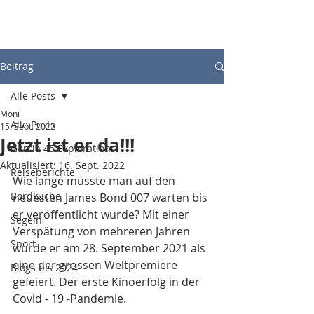
Beitrag
Alle Posts
Moni
Alle Posts
15. Sept. 2022
Jetzt ist er da!!!
Garcia 45 Exploration
Aktualisiert:
16. Sept. 2022
Reiseberichte
Wie lange musste man auf den 
Bordküche
neuesten James Bond 007 warten bis 
er veröffentlicht wurde? Mit einer 
Segeln
Verspätung von mehreren Jahren 
Sport
wurde er am 28. September 2021 als  
eine der grossen Weltpremiere  
Blogs bis 2024
gefeiert. Der erste Kinoerfolg in der 
Covid - 19 -Pandemie.