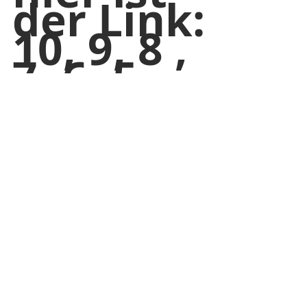
der Link:
10, 9, 8 , 
7, 6, 5, 
4, 3, 2,
 1
https://youtu.b
e/ioFvboe6Bgg
In English: 
https://youtu.be/xxqA2q
LMdWM