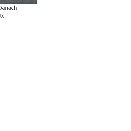
 Danach 
c. 