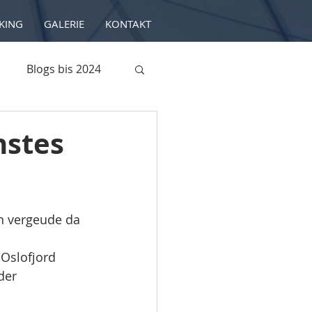
KING
GALERIE
KONTAKT
Blogs bis 2024
hstes
n vergeude da 
Oslofjord 
der 