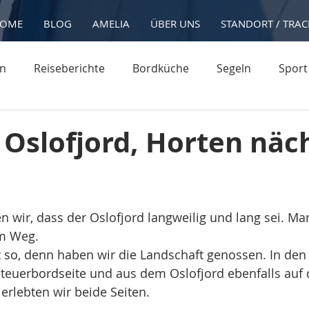
OME
BLOG
AMELIA
ÜBER UNS
STANDORT / TRAC
on
Reiseberichte
Bordküche
Segeln
Sport
 Oslofjord, Horten näc
 wir, dass der Oslofjord langweilig und lang sei. Ma
em Weg. 
 so, denn haben wir die Landschaft genossen. In den 
Steuerbordseite und aus dem Oslofjord ebenfalls auf 
 erlebten wir beide Seiten.