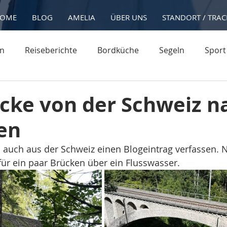
OME
BLOG
AMELIA
ÜBER UNS
STANDORT / TRAC
on
Reiseberichte
Bordküche
Segeln
Sport
ücke von der Schweiz n
en
auch aus der Schweiz einen Blogeintrag verfassen. N
afür ein paar Brücken über ein Flusswasser.