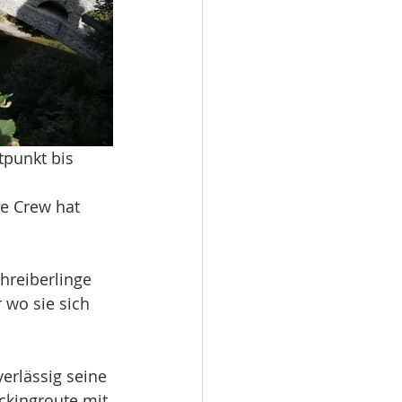
punkt bis 
ie Crew hat 
hreiberlinge 
 wo sie sich 
verlässig seine 
ackingroute mit 